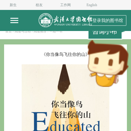
新生
校友
工作网
English
登录我的图书馆
首页
/ 阅读与活动
/ 阅读推荐
/ 一期一书
《你当像鸟飞往你的山》