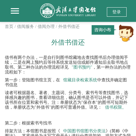
登录
首页
/ 借阅服务
/ 借阅办理
/ 外借书借还
外借书借还
借书有两个办法，一是自行到图书馆藏地去查找图书后办理借阅手
续，二是在网上预约后等待系统发送短信或邮件通知后去取书地点
取书。第二种办法的办理流程详见
"图书预约"
，第一种办法的办理
流程如下：
第一步：登陆图书馆主页，在
馆藏目录检索系统
中查找并确定图
书信息
读者可根据题名、著者、主题词、分类号、索书号等查找图书，选
择感兴趣的图书，查看详细信息，确认图书是否可以外借，并记下
该书所在位置和索书号。注：单册状态为"保存本"的图书可短期外
借，单册状态为"外借书"的图书可普通外借。详见：
借书权限。
第二步：根据索书号找书
排架方法：本馆图书是按照《
中国图书馆图书分类法
》(简称《中
图法》，其索书号为大写字母开头) 进行分类排架的。排架方式为我