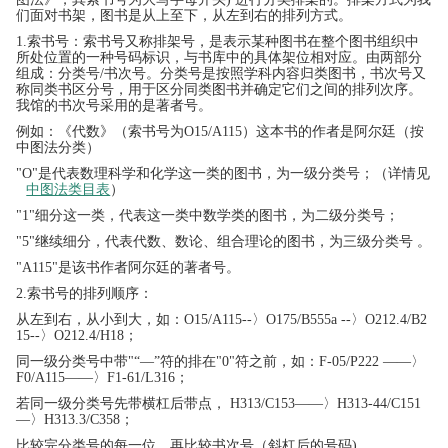
们面对书架，图书是从上至下，从左到右的排列方式。
1.索书号：索书号又称排架号，是表示某种图书在整个图书组织中
所处位置的一种号码标识，与书库中的具体架位相对应。由两部分
组成：分类号/书次号。分类号是按照学科内容归类图书，书次号又
称同类书区分号，用于区分同类图书并确定它们之间的排列次序。
我馆的书次号采用的是著者号。
例如：《代数》（索书号为O15/A115）这本书的作者是阿尔廷（按
中图法分类）
"O"是代表数理科学和化学这一类的图书，为一级分类号；（详情见
中图法类目表
）
"1"细分这一类，代表这一类中数学类的图书，为二级分类号；
"5"继续细分，代表代数、数论、组合理论的图书，为三级分类号 。
"A115"是该书作者阿尔廷的著者号。
2.索书号的排列顺序：
从左到右，从小到大，如：O15/A115--〉O175/B555a --〉O212.4/B2
15--〉O212.4/H18；
同一级分类号中带"“—”符的排在"0"符之前，如：F-05/P222 ——〉
F0/A115——〉F1-61/L316；
若同一级分类号先带横杠后带点， H313/C153——〉H313-44/C151
—〉H313.3/C358；
比较完分类号的每一位，再比较书次号（斜杠后的号码)。