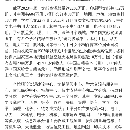
截至2023年底，文献资源总量达2282万册。印刷型文献共732万
册，其中图书604万册，报刊合订本88万册，地图、声像、缩微资料
18万件，学位论文22万册；2023年订购各类文献数据库572个，中外
文电子书刊达1550万册，其中电子图书1302万册，电子期刊248万
册。学科覆盖文、理、工、农、医等各个领域。在全国文献资源调
查中，有21个学科的藏书被评为“研究级藏书”，水利工程、动力工
程、电力工程、测绘制图等专业的中外文书刊保障率位居全国榜
首。馆内收藏有自1907年以来近1个世纪的生物医学检索信息，各种
比例尺国家基本地形图和航空航天地球摄影照近10万件。图书馆藏
有古籍20余万册，有300多种收入 《中国古籍善本书目》，66种入
选《国家珍贵古籍名录》。已经形成印刷型文献、数字化文献和网
上文献信息三位一体的文献资源保障体系。
全馆现设资源建设中心、文献借阅中心、学术交流与服务中
心、古籍保护中心、特藏中心、技术支持中心和工学分馆、信息科
学分馆、医学分馆等六个中心和三个分馆。其中，文献借阅中心主
要收藏哲学、历史、经济、政治、法律、管理、语言、文学、数
学、物理、化学、生物等类文献；工学分馆主要收藏水利、电工、
动力、土木建筑、电子、机械、城市建设与规划、工业与民用建筑
等类文献；信息科学分馆主要收藏工程测量、摄影测量与遥感、计
算机科学、大地测量、地理信息工程、地图制图、印刷技术、光学