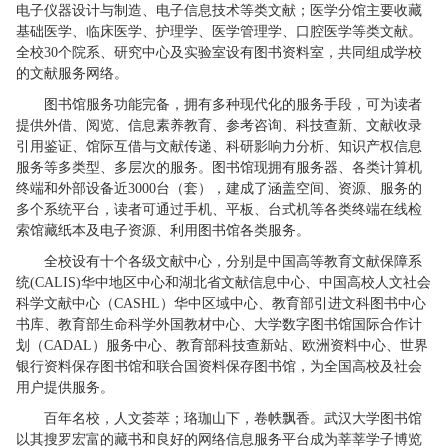
电子仪器设计与制造、电子信息技术等类文献；医学分馆主要收藏
基础医学、临床医学、护理学、医学管理学、口腔医学等类文献。
全校30个院系、研究中心及实验室设有图书资料室，共同组成学校
的文献服务网络。
图书馆服务功能完备，拥有多种现代化的服务手段，可为读者
提供外借、阅览、信息素养教育、参考咨询、科技查新、文献收录
引用鉴证、馆际互借与文献传递、科研影响力分析、知识产权信息
服务等多类型、多层次的服务。图书馆现拥有服务器、各类计算机
终端和外部设备近3000台（套），建成了涵盖空间、资源、服务的
多个系统平台，读者可通过手机、平板、台式机等各类终端在线检
索馆藏纸本及电子资源、利用图书馆各类服务。
全校设有十个各级文献中心，分别是中国高等教育文献保障系
统(CALIS)华中地区中心和湖北省文献信息中心、中国高校人文社会
科学文献中心（CASHL）华中区域中心、教育部引进文科图书中心
书库、教育部生命科学外国教材中心、大学数字图书馆国际合作计
划（CADAL）服务中心、教育部科技查新站、欧洲资料中心、世界
银行资料保存图书馆和联合国资料保存图书馆，为全国高校及社会
用户提供服务。
百年名校，人文荟萃；珞珈山下，卷帙飘香。武汉大学图书馆
以其搜罗宏富的藏书和良好的网络信息服务平台成为莘莘学子博览