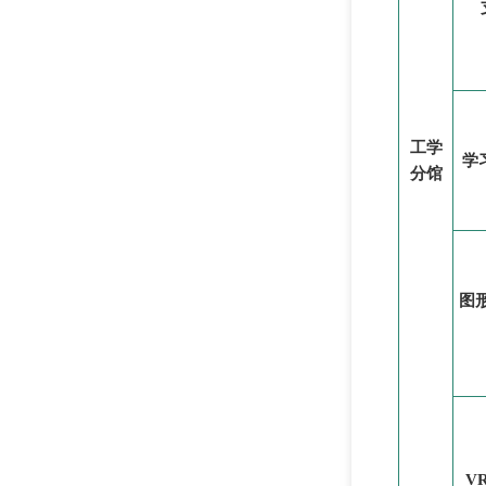
工学
学
分馆
图
V