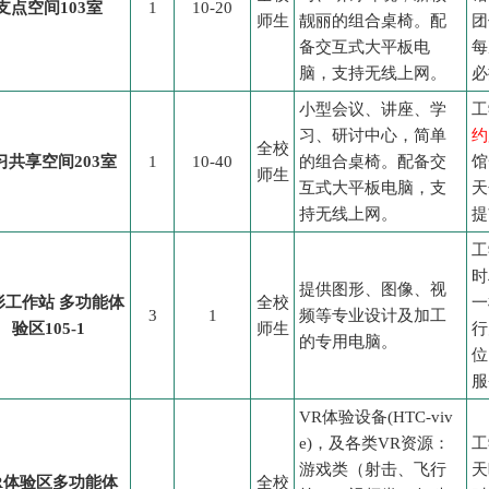
支点空间103室
1
10-20
师生
靓丽的组合桌椅。配
团
备交互式大平板电
每
脑，支持无线上网。
必
小型会议、讲座、学
工
习、研讨中心，简单
约
全校
习共享空间203室
1
10-40
的组合桌椅。配备交
馆
师生
互式大平板电脑，支
天
持无线上网。
提
工
时
提供图形、图像、视
形工作站 多功能体
全校
一
3
1
频等专业设计及加工
验区105-1
师生
行
的专用电脑。
位
服
VR体验设备(HTC-viv
e)，及各类VR资源：
工
游戏类（射击、飞行
天
R体验区多功能体
全校