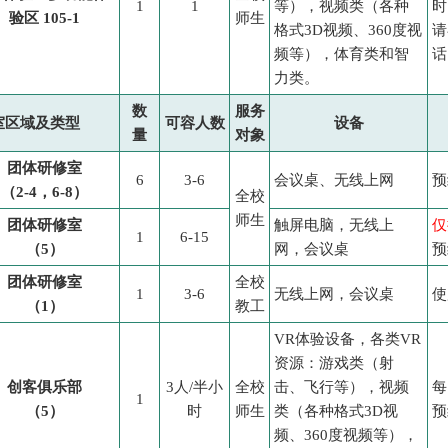
1
1
等），视频类（各种
时
验区 105-1
师生
格式3D视频、360度视
请
频等），体育类和智
话
力类。
数
服务
室区域及类型
可容人数
设备
量
对象
团体研修室
6
3-6
会议桌、无线上网
预
（2-4，6-8）
全校
师生
团体研修室
触屏电脑，无线上
仅
1
6-15
（5）
网，会议桌
预
团体研修室
全校
1
3-6
无线上网，会议桌
使
（1）
教工
VR体验设备，各类VR
资源：游戏类（射
创客俱乐部
3人/半小
全校
击、飞行等），视频
每
1
（5）
时
师生
类（各种格式3D视
预
频、360度视频等），