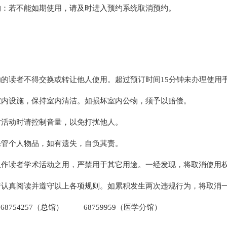
预约：若不能如期使用，请及时进入预约系统取消预约。
成功的读者不得交换或转让他人使用。超过预订时间15分钟未办理使用
惜室内设施，保持室内清洁。如损坏室内公物，须予以赔偿。
研讨活动时请控制音量，以免打扰他人。
善保管个人物品，如有遗失，自负其责。
室仅作读者学术活动之用，严禁用于其它用途。一经发现，将取消使用
者请认真阅读并遵守以上各项规则。如累积发生两次违规行为，将取消
68754257（总馆） 68759959（医学分馆）