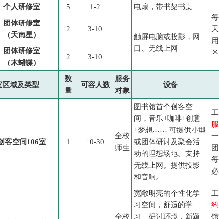
个人研修室
5
1-2
电扇，带书架书桌
每
团体研修室
2
3-10
天
（天南星）
触屏电脑或投影，网
用
口、无线上网
团体研修室
区
2
3-10
（木蝴蝶）
数
服务
室区域及类型
可容人数
设备
量
对象
图书馆首个创客空
工
间，音乐+咖啡+创意
服
+梦想…… 可提供小型
全校
一
创客空间106室
1
10-30
或团体研讨及聚会活
师生
团
动的理想场地。支持
每
无线上网。提供投影
必
和音响。
宽敞明亮的个性化学
工
习空间，舒适的学
约
全校
习、研讨环境，新颖
馆